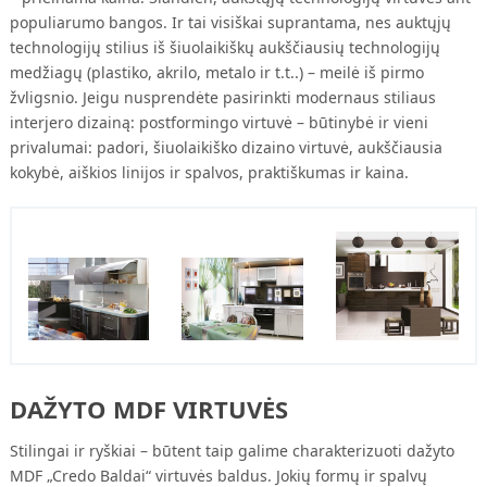
populiarumo bangos. Ir tai visiškai suprantama, nes auktųjų
technologijų stilius iš šiuolaikiškų aukščiausių technologijų
medžiagų (plastiko, akrilo, metalo ir t.t..) – meilė iš pirmo
žvligsnio. Jeigu nusprendėte pasirinkti modernaus stiliaus
interjero dizainą: postformingo virtuvė – būtinybė ir vieni
privalumai: padori, šiuolaikiško dizaino virtuvė, aukščiausia
kokybė, aiškios linijos ir spalvos, praktiškumas ir kaina.
DAŽYTO MDF VIRTUVĖS
Stilingai ir ryškiai – būtent taip galime charakterizuoti dažyto
MDF „Credo Baldai“ virtuvės baldus. Jokių formų ir spalvų