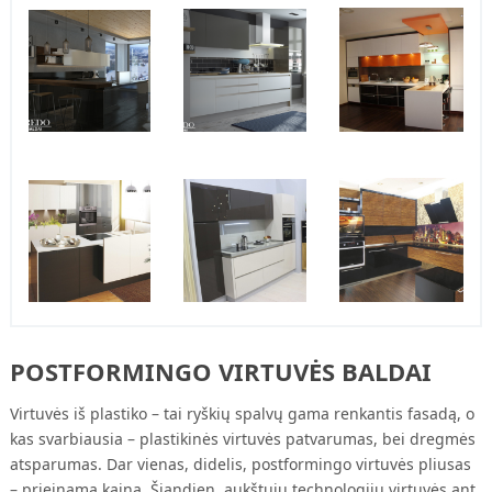
POSTFORMINGO VIRTUVĖS BALDAI
Virtuvės iš plastiko – tai ryškių spalvų gama renkantis fasadą, o
kas svarbiausia – plastikinės virtuvės patvarumas, bei dregmės
atsparumas. Dar vienas, didelis, postformingo virtuvės pliusas
– prieinama kaina. Šiandien, aukštųjų technologijų virtuvės ant