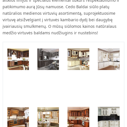
aiškios linijos ir specialūs elementai sukurs respektabilumo ir
patikimumo aurą Jūsų namuose.
Cedo
Baldai siūlo platų
natūralios medienos virtuvių asortimentą, suprojektuosime
virtuvę atsižvelgiant į virtuvės kambario dydį bei daugybę
įvairiausių smulkmenų. O mūsų siūlomos kainos natūralaus
medžio virtuvės baldams nudžiugins ir nustebins!