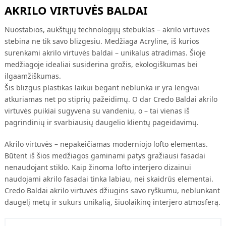
AKRILO VIRTUVĖS BALDAI
Nuostabios, aukštųjų technologijų stebuklas –
akrilo
virtuvės
stebina ne tik savo blizgesiu. Medžiaga
Acryline
, iš kurios
surenkami
akrilo
virtuvės baldai – unikalus atradimas. Šioje
medžiagoje idealiai susiderina grožis, ekologiškumas bei
ilgaamžiškumas.
Šis blizgus plastikas laikui bėgant neblunka ir yra lengvai
atkuriamas net po stiprių pažeidimų. O dar
Credo
Baldai
akrilo
virtuvės puikiai sugyvena su vandeniu, o – tai vienas iš
pagrindinių ir svarbiausių daugelio klientų pageidavimų.
Akrilo
virtuvės – nepakeičiamas moderniojo lofto elementas.
Būtent iš šios medžiagos gaminami patys gražiausi fasadai
nenaudojant stiklo. Kaip žinoma lofto interjero dizainui
naudojami
akrilo
fasadai tinka labiau, nei skaidrūs elementai.
Credo
Baldai
akrilo
virtuvės džiugins savo ryškumu, neblunkant
daugelį metų ir sukurs unikalią, šiuolaikinę interjero atmosferą.