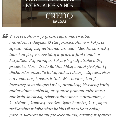
Virtuvės baldai ir jų grožio supratimas – labai
individualus dalykas. O štai funkcionalumo ir kokybės
sąvoka mūsų visų vertinama vienodai. Mes darome viską
tam, kad jūsų virtuvė būtų ir graži, ir funkcionali, ir
kokybiška. Visų pirmą už kokybę ir grožį atsako mūsų
prekės ženklas – Credo Baldai. Mūsų baldai (žvelgiant į
didžiausius pasaulio baldų rinkos ryklius) – išgyvens visas
eras, epochas, žmones ir šalis. Mes norime, kad Jūs
investavę savo pinigus į mūsų produkciją kiekvieną kartą
atidarydami stalčiuką, ar spintelę primintumėte mūsų
nuoširdų kolektyvą, rekomenduotumėte jį draugams, o
žiūrėdami į kaimynę ironiškai
šyptelėtumėt
e
, kuri įsigijo
traškančius ir lūžtančius baldus iš
garažinių
baldų
įmonių. Virtuvės baldų funkcionalumą, dizainą ir spalvas