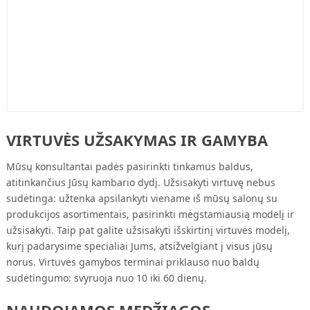
VIRTUVĖS UŽSAKYMAS IR GAMYBA
Mūsų konsultantai padės pasirinkti tinkamus baldus,
atitinkančius Jūsų kambario dydį. Užsisakyti virtuvę nebus
sudėtinga: užtenka apsilankyti viename iš mūsų salonų su
produkcijos asortimentais, pasirinkti mėgstamiausią modelį ir
užsisakyti. Taip pat galite užsisakyti išskirtinį virtuvės modelį,
kurį padarysime specialiai Jums, atsižvelgiant į visus jūsų
norus. Virtuvės gamybos terminai priklauso nuo baldų
sudėtingumo: svyruoja nuo 10 iki 60 dienų.
NAUDOJAMOS MEDŽIAGOS