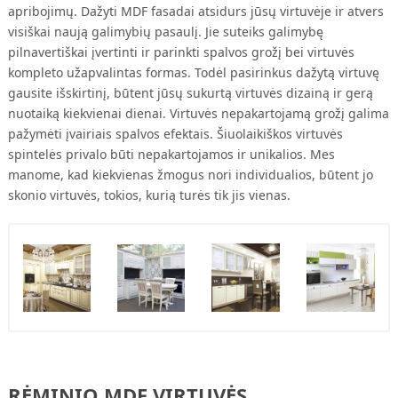
apribojimų. Dažyti MDF fasadai atsidurs jūsų virtuvėje ir atvers
visiškai naują galimybių pasaulį. Jie suteiks galimybę
pilnavertiškai įvertinti ir parinkti spalvos grožį bei virtuvės
kompleto užapvalintas formas. Todėl pasirinkus dažytą virtuvę
gausite išskirtinį, būtent jūsų sukurtą virtuvės dizainą ir gerą
nuotaiką kiekvienai dienai. Virtuvės nepakartojamą grožį galima
pažymėti įvairiais spalvos efektais. Šiuolaikiškos virtuvės
spintelės privalo būti nepakartojamos ir unikalios. Mes
manome, kad kiekvienas žmogus nori individualios, būtent jo
skonio virtuvės, tokios, kurią turės tik jis vienas.
RĖMINIO MDF VIRTUVĖS