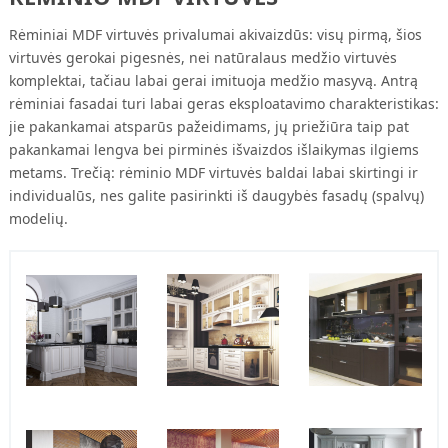
Rėminiai
MDF
virtuvės privalumai akivaizdūs: visų pirmą, šios
virtuvės gerokai pigesnės, nei natūralaus medžio virtuvės
komplektai, tačiau labai gerai imituoja medžio masyvą. Antrą
rėminiai fasadai turi labai geras
eksploatavimo
charakteristikas:
jie pakankamai
atsparūs
pažeidimams, jų priežiūra taip pat
pakankamai lengva bei pirminės išvaizdos išlaikymas ilgiems
metams. Trečią: rėminio
MDF
virtuvės baldai labai skirtingi ir
individualūs, nes galite pasirinkti iš daugybės fasadų (spalvų)
modelių.