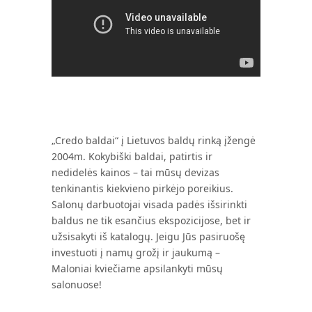
„Credo baldai“ į Lietuvos baldų rinką įžengė
2004m. Kokybiški baldai, patirtis ir
nedidelės kainos – tai mūsų devizas
tenkinantis kiekvieno pirkėjo poreikius.
Salonų darbuotojai visada padės išsirinkti
baldus ne tik esančius ekspozicijose, bet ir
užsisakyti iš katalogų. Jeigu Jūs pasiruošę
investuoti į namų grožį ir jaukumą –
Maloniai kviečiame apsilankyti mūsų
salonuose!