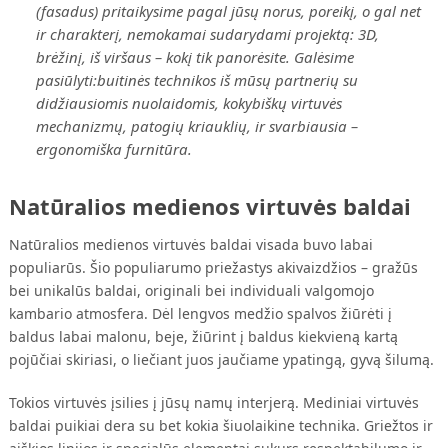
(fasadus) pritaikysime pagal jūsų norus, poreikį, o gal net
ir charakterį, nemokamai sudarydami projektą: 3D,
brėžinį, iš viršaus – kokį tik panorėsite. Galėsime
pasiūlyti:buitinės technikos iš mūsų partnerių su
didžiausiomis nuolaidomis, kokybiškų virtuvės
mechanizmų, patogių kriauklių, ir svarbiausia –
ergonomiška furnitūra.
Natūralios medienos virtuvės baldai
Natūralios medienos virtuvės baldai visada buvo labai
populiarūs. Šio populiarumo priežastys akivaizdžios – gražūs
bei unikalūs baldai, originali bei individuali valgomojo
kambario atmosfera. Dėl lengvos medžio spalvos žiūrėti į
baldus labai malonu, beje, žiūrint į baldus kiekvieną kartą
pojūčiai skiriasi, o liečiant juos jaučiame ypatingą, gyvą šilumą.
Tokios virtuvės įsilies į jūsų namų interjerą. Mediniai virtuvės
baldai puikiai dera su bet kokia šiuolaikine technika. Griežtos ir