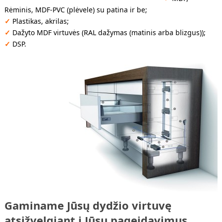
Rėminis, MDF-PVC (plėvele) su patina ir be;
✓
Plastikas, akrilas;
✓
Dažyto MDF virtuvės (RAL dažymas (matinis arba blizgus));
✓
DSP.
Gaminame Jūsų dydžio virtuvę
atsižvelgiant į Jūsų pageidavimus