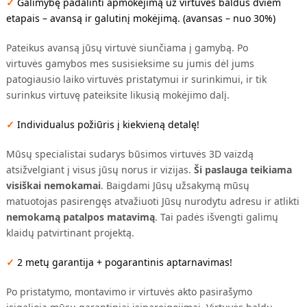
✓
Galimybę padalinti apmokėjimą už virtuvės baldus dviem
etapais – avansą ir galutinį mokėjimą. (avansas – nuo 30%)
Pateikus avansą jūsų virtuvė siunčiama į gamybą. Po
virtuvės gamybos mes susisieksime su jumis dėl jums
patogiausio laiko virtuvės pristatymui ir surinkimui, ir tik
surinkus virtuvę pateiksite likusią mokėjimo dalį.
✓
Individualus požiūris į kiekvieną detalę!
Mūsų specialistai sudarys būsimos virtuvės 3D vaizdą
atsižvelgiant į visus jūsų norus ir vizijas.
Ši paslauga teikiama
visiškai nemokamai
. Baigdami Jūsų užsakymą mūsų
matuotojas pasirengęs atvažiuoti Jūsų nurodytu adresu ir atlikti
nemokamą patalpos matavimą
. Tai padės išvengti galimų
klaidų patvirtinant projektą.
✓
2 metų garantija + pogarantinis aptarnavimas!
Po pristatymo, montavimo ir virtuvės akto pasirašymo