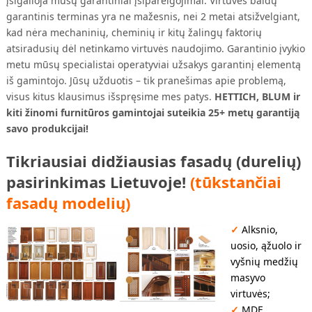
įsigalioja mūsų garantiniai įsipareigojimai. Virtuvės baldų
garantinis terminas yra ne mažesnis, nei 2 metai atsižvelgiant,
kad nėra mechaninių, cheminių ir kitų žalingų faktorių
atsiradusių dėl netinkamo virtuvės naudojimo. Garantinio įvykio
metu mūsų specialistai operatyviai užsakys garantinį elementą
iš gamintojo. Jūsų užduotis – tik pranešimas apie problemą,
visus kitus klausimus išspręsime mes patys.
HETTICH, BLUM ir
kiti žinomi furnitūros gamintojai suteikia 25+ metų garantiją
savo produkcijai!
Tikriausiai didžiausias fasadų (durelių)
pasirinkimas Lietuvoje!
(tūkstančiai
fasadų modelių)
✓
Alksnio,
uosio, ąžuolo ir
vyšnių medžių
masyvo
virtuvės;
✓
MDF,