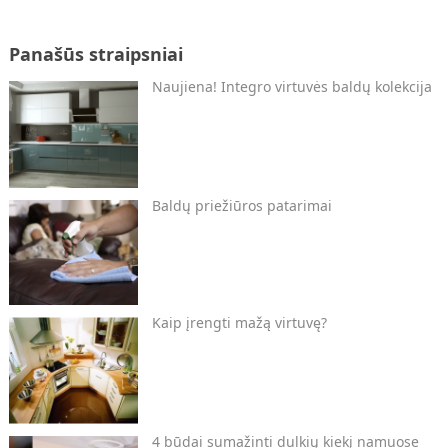
Panašūs straipsniai
Naujiena! Integro virtuvės baldų kolekcija
Baldų priežiūros patarimai
Kaip įrengti mažą virtuvę?
4 būdai sumažinti dulkių kiekį namuose