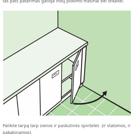
tas pats patarimas galioja indų plovimo mašinai bei orkaitei.
Palikite tarpą tarp sienos ir paskutinės spintelės (ir statomos, ir
pakabinamos).