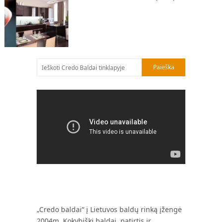
„Credo baldai“ į Lietuvos baldų rinką įžengė
2004m. Kokybiški baldai, patirtis ir